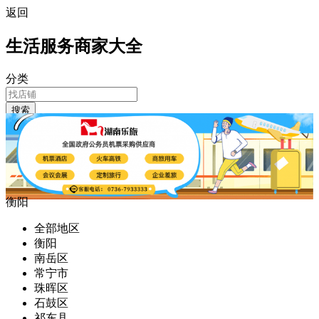
返回
生活服务商家大全
分类
搜索
衡阳
全部地区
衡阳
南岳区
常宁市
珠晖区
石鼓区
祁东县