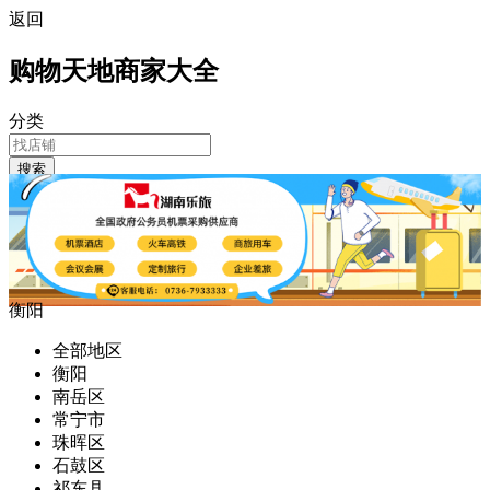
返回
购物天地商家大全
分类
搜索
衡阳
全部地区
衡阳
南岳区
常宁市
珠晖区
石鼓区
祁东县