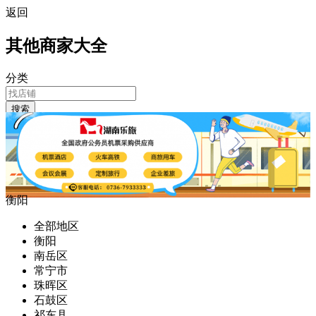
返回
其他商家大全
分类
搜索
衡阳
全部地区
衡阳
南岳区
常宁市
珠晖区
石鼓区
祁东县