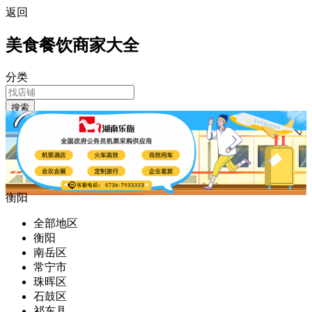
返回
美食餐饮商家大全
分类
搜索
衡阳
全部地区
衡阳
南岳区
常宁市
珠晖区
石鼓区
祁东县