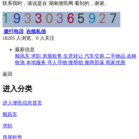
联系我时，请说是在 湖南便民网 看到的，谢谢。
拨打电话
在线私信
18205 人浏览、0
人关注
最新信息
顺风车
求职
房屋租售
生意转让
汽车交易
二手物品
农林
牧渔
本地服务
寻人寻物
微帮助
微商部落
商家优惠
返回
进入分类
进入便民信息首页
顺风车
求职
房屋租售