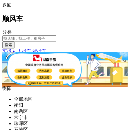
返回
顺风车
分类
搜索
车找人
人找车
货找车
衡阳
全部地区
衡阳
南岳区
常宁市
珠晖区
石鼓区